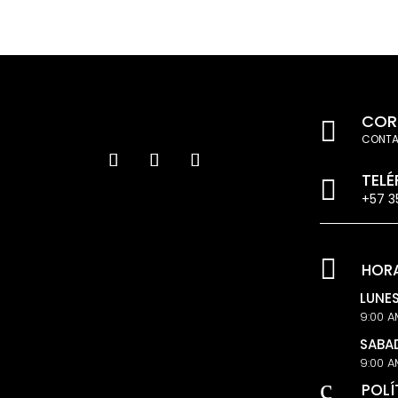
homologación.
satisfa
COR

CONT
TEL

+57
3

HORA
LUNES
9:00 A
SABA
9:00 A
c
POLÍ