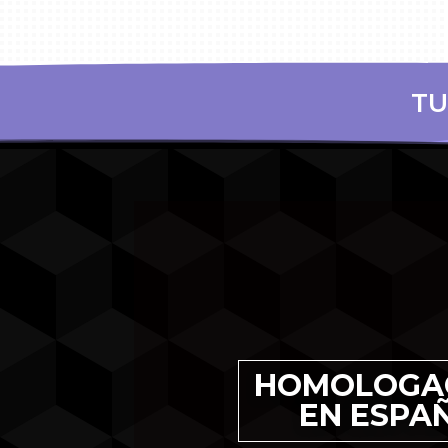
EN
mologación
HOMOLOGA
valuación de
EN ESPA
n de tu
leto en la