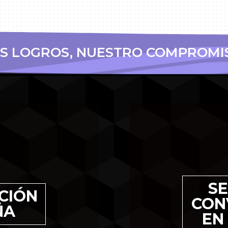
TUS LOGROS, NUESTRO C
|
SE
CIÓN
CON
ÑA
EN