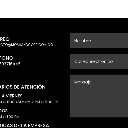
cción de nuestros clientes.
homologación de títul
REO
ACTO@MOSHANDCORP.COM.CO
ÉFONO
503716445
RIOS DE ATENCIÓN
 A VIERNES
M a 11:30 AM y de 2 PM a 5:30 PM
DOS
M a 1:00 PM
TICAS DE LA EMPRESA