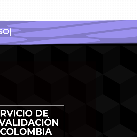
C
RVICIO DE
En Mosh A
integr
VALIDACIÓN
gestio
 COLOMBIA
regis