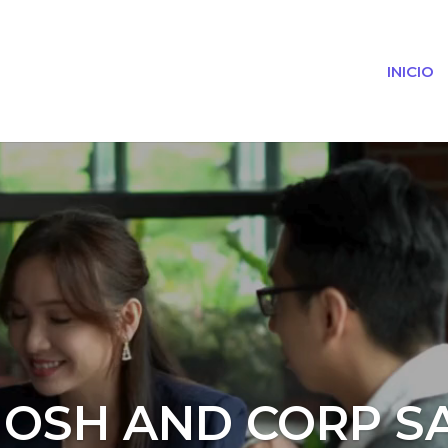
INICIO
Reproductor
de
vídeo
OSH AND CORP S