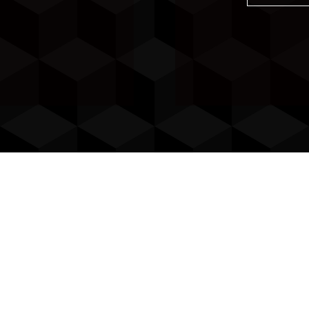

R
Compromiso
Eficiencia
edicamos a proporcionar
Optimizamos cada paso de
oluciones efectivas y
para lograr resultados rá
nalizadas, asegurando la
precisos en la convalida