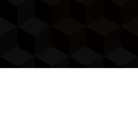
U
Transparencia
Garantizamos procesos claros y
Nos d
comunicación abierta en todas las
s
etapas de la convalidación y
perso